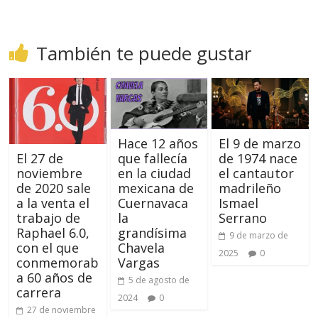
También te puede gustar
Hace 12 años
El 9 de marzo
que fallecía
de 1974 nace
El 27 de
en la ciudad
el cantautor
noviembre
mexicana de
madrileño
de 2020 sale
Cuernavaca
Ismael
a la venta el
la
Serrano
trabajo de
grandísima
Raphael 6.0,
9 de marzo de
Chavela
con el que
2025
0
Vargas
conmemorab
a 60 años de
5 de agosto de
carrera
2024
0
27 de noviembre