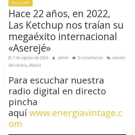
Años 2000
Con
Hace 22 años, en 2022,
Audio
en
Las Ketchup nos traían su
VIVO
megaéxito internacional
HE-
AACPlus
«Aserejé»
7 de agosto de 2024
admin
0 comentarios
canción
,
del verano
Música
Para escuchar nuestra
radio digital en directo
pincha
aquí
www.energiavintage.c
om